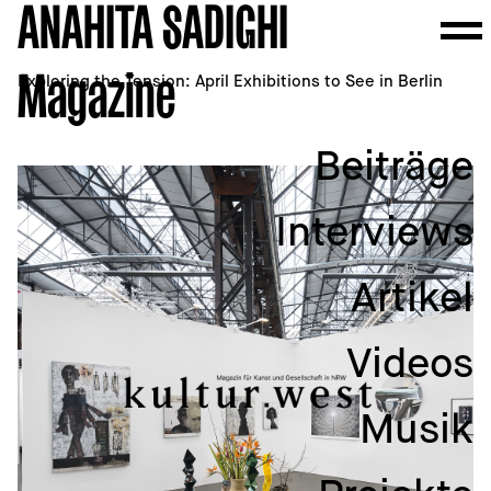
Beiträge
ANAHITA SADIGHI
23.03.2026
The Columbist
Exploring the Tension: April Exhibitions to See in Berlin
Magazine
Beiträge
Interviews
Artikel
Videos
Musik