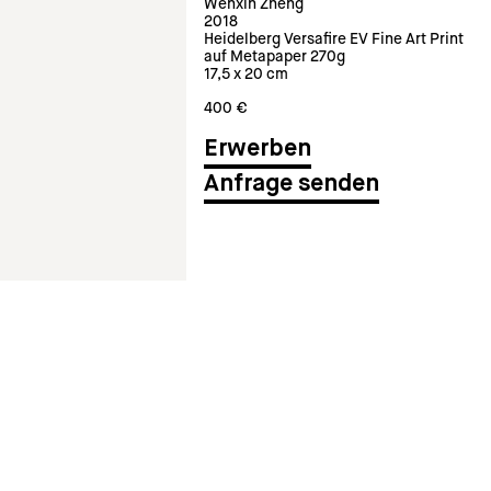
Wenxin Zheng
2018
Heidelberg Versafire EV Fine Art Print
auf Metapaper 270g
17,5 x 20 cm
400 €
Anfrage senden
gesondert in 