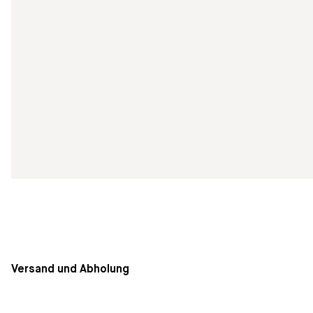
Versand und Abholung
Die Lieferung innerhalb von Deutschland ist kostenfrei. Ve
Rechnung gestellt. Eine Abholung im Geschäft ist kurzfristi
102