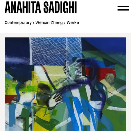
ANAHITA SADIGHI
Contemporary
›
Wenxin Zheng
›
Werke