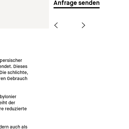
Anfrage senden
 persischer 
ndet. Dieses 
ie schlichte, 
ären Gebrauch 
bylonier 
eiht der 
e reduzierte 
dern auch als 