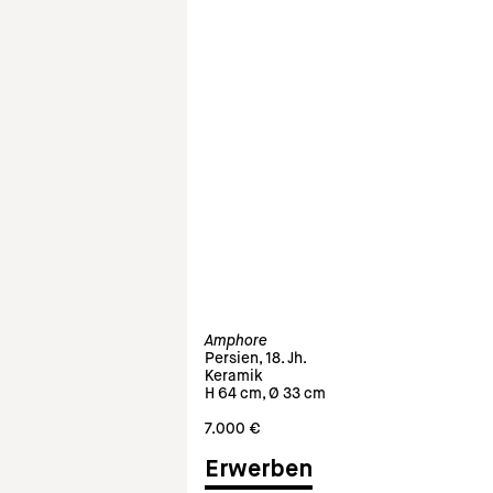
Amphore
Persien, 18. Jh.
Keramik
H 64 cm, Ø 33 cm
7.000 €