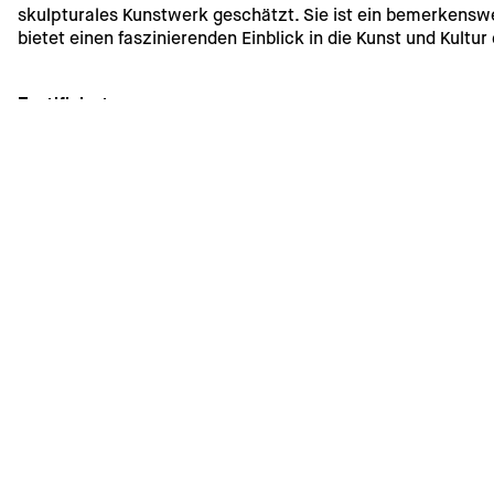
skulpturales Kunstwerk geschätzt. Sie ist ein bemerkenswer
bietet einen faszinierenden Einblick in die Kunst und Kultur
Zertifiziert
Jeder unserer Kunstgegenstände enthält ein Echtheitszertif
Versand und Abholung
Die Lieferung innerhalb von Deutschland ist kostenfrei. Ve
Rechnung gestellt. Eine Abholung im Geschäft ist kurzfristi
Entdecken Sie weitere Wer