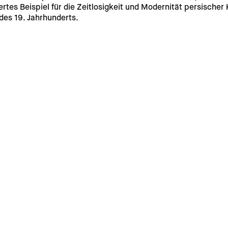
tes Beispiel für die Zeitlosigkeit und Modernität persischer
 des 19. Jahrhunderts.
ikat.
rsandkosten für die Lieferung außerhalb Deutschlands werden 
g möglich. 
ke