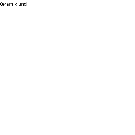
 Keramik und 
gesondert in 