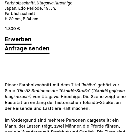
Farbholzschnitt, Utagawa Hiroshige
Japan, Edo Periode, 19. Jh.
Farbholzschnitt
H 22 cm, B 34 cm
1.800 €
Anfrage senden
Dieser Farbholzschnitt mit dem Titel 
"Ishibe"
 gehört zur 
Serie 
"Die 53 Stationen der Tôkaidô-Straße" (Tôkaidô gojûsan 
tsugi no uchi)
 von Utagawa Hiroshige. Die Szene zeigt eine 
Raststation entlang der historischen Tôkaidô-Straße, an 
der Reisende und Lasttiere Halt machen.
Im Vordergrund sind mehrere Personen dargestellt: ein 
Mann, der Lasten trägt, zwei Männer, die Pferde führen, 
und ein Wanderer mit Strohhut und Gepäck. Die Tiere sind 