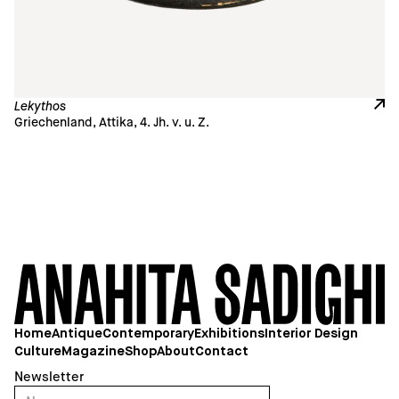
Lekythos
Griechenland, Attika, 4. Jh. v. u. Z.
1
Home
Antique
Contemporary
Exhibitions
Interior Design
Culture
Magazine
Shop
About
Contact
Newsletter