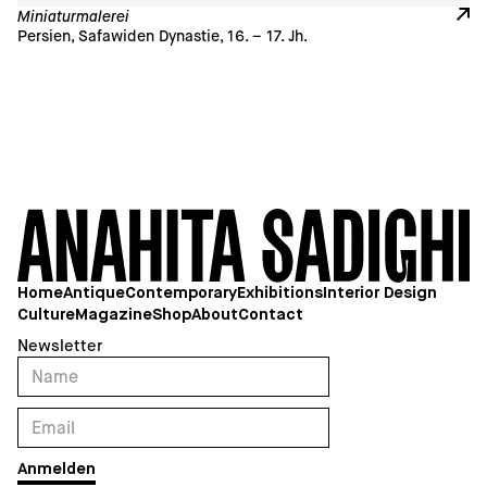
Miniaturmalerei
Persien, Safawiden Dynastie, 16. – 17. Jh.
Home
Antique
Contemporary
Exhibitions
Interior Design
Culture
Magazine
Shop
About
Contact
Newsletter