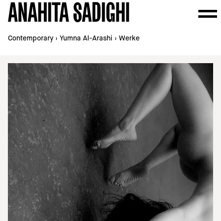
ANAHITA SADIGHI
Contemporary
›
Yumna Al-Arashi
›
Werke