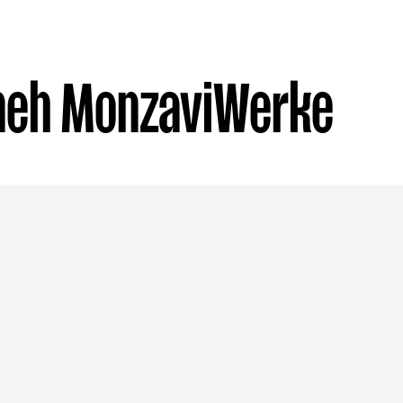
neh Monzavi
Werke