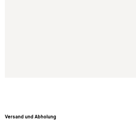
Versand und Abholung
Die Lieferung innerhalb von Deutschland ist kostenfrei. Ve
Rechnung gestellt. Eine Abholung im Geschäft ist kurzfristi
7