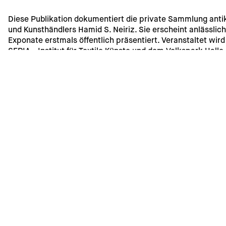
Diese Publikation dokumentiert die private Sammlung antik
und Kunsthändlers Hamid S. Neiriz. Sie erscheint anlässlich
Exponate erstmals öffentlich präsentiert. Veranstaltet wir
SEPIA - Institut für Textile Künste und dem Volkspark Halle 
Kunsthochschule, die seit ihrer Gründung im Jahr 1915 den T
Versand und Abholung
Die Lieferung innerhalb von Deutschland ist kostenfrei. Ve
Rechnung gestellt. Eine Abholung im Geschäft ist kurzfristi
10
Home
Antique
Contemporary
Exhibitions
Interior Design
Cu