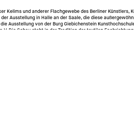
er Kelims und anderer Flachgewebe des Berliner Künstlers, Ku
 der Ausstellung in Halle an der Saale, die diese außergewöhn
d die Ausstellung von der Burg Giebichenstein Kunsthochschul
e.V. Die Schau steht in der Tradition der textilen Fachrichtung
extilen Künsten verpflichtet ist.
rsandkosten für die Lieferung außerhalb Deutschlands werden 
g möglich. 
lture
Magazine
Shop
About
Contact