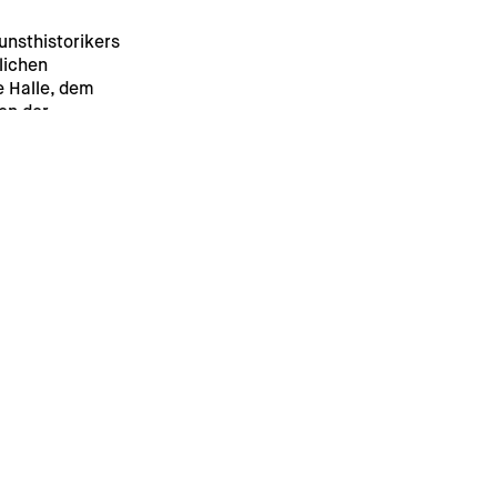
nsthistorikers 
lichen 
e Halle, dem 
en der 
gesondert in 