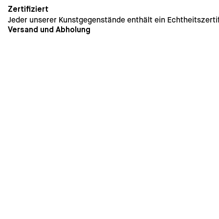
Zertifiziert
Jeder unserer Kunstgegenstände enthält ein Echtheitszertif
Versand und Abholung
Die Lieferung innerhalb von Deutschland ist kostenfrei. Ve
Rechnung gestellt. Eine Abholung im Geschäft ist kurzfristi
Entdecken Sie weitere Wer