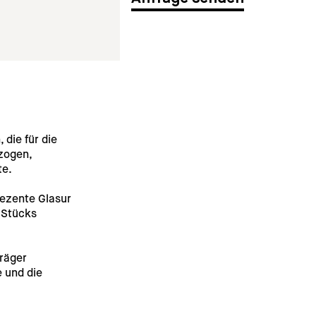
die für die 
zogen, 
te.
dezente Glasur 
 Stücks 
räger 
 und die 