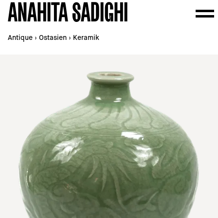
ANAHITA SADIGHI
Antique
›
Ostasien
›
Keramik