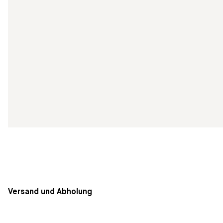
Versand und Abholung
Die Lieferung innerhalb von Deutschland ist kostenfrei. Ve
Rechnung gestellt. Eine Abholung im Geschäft ist kurzfristi
3