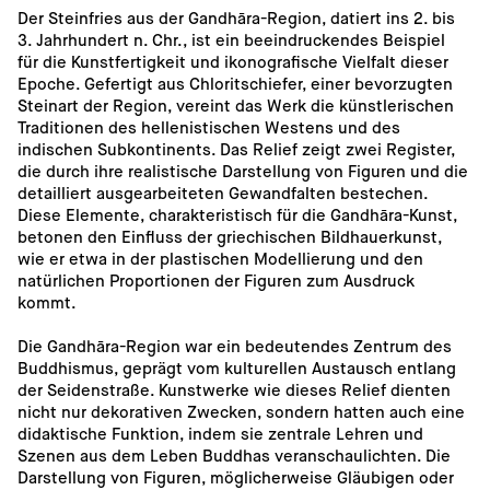
Der Steinfries aus der Gandhāra-Region, datiert ins 2. bis 
3. Jahrhundert n. Chr., ist ein beeindruckendes Beispiel 
für die Kunstfertigkeit und ikonografische Vielfalt dieser 
Epoche. Gefertigt aus Chloritschiefer, einer bevorzugten 
Steinart der Region, vereint das Werk die künstlerischen 
Traditionen des hellenistischen Westens und des 
indischen Subkontinents. Das Relief zeigt zwei Register, 
die durch ihre realistische Darstellung von Figuren und die 
detailliert ausgearbeiteten Gewandfalten bestechen. 
Diese Elemente, charakteristisch für die Gandhāra-Kunst, 
betonen den Einfluss der griechischen Bildhauerkunst, 
wie er etwa in der plastischen Modellierung und den 
natürlichen Proportionen der Figuren zum Ausdruck 
kommt.
Die Gandhāra-Region war ein bedeutendes Zentrum des 
Buddhismus, geprägt vom kulturellen Austausch entlang 
der Seidenstraße. Kunstwerke wie dieses Relief dienten 
nicht nur dekorativen Zwecken, sondern hatten auch eine 
didaktische Funktion, indem sie zentrale Lehren und 
Szenen aus dem Leben Buddhas veranschaulichten. Die 
Darstellung von Figuren, möglicherweise Gläubigen oder 