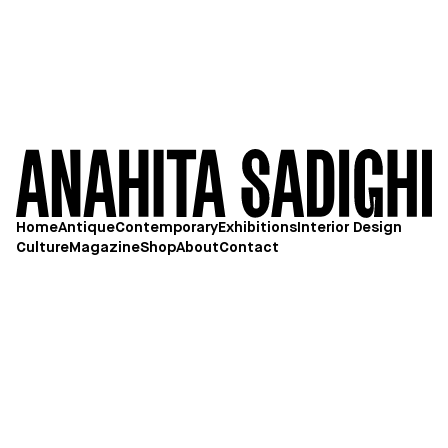
Home
Antique
Contemporary
Exhibitions
Interior Design
Culture
Magazine
Shop
About
Contact
Newsletter
© 2025 Anahita Sadighi
AGB
Datenschutzerklärung
Impressum