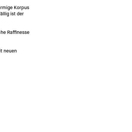
örmige Korpus 
lig ist der 
che Raffinesse 
it neuen 
gesondert in 