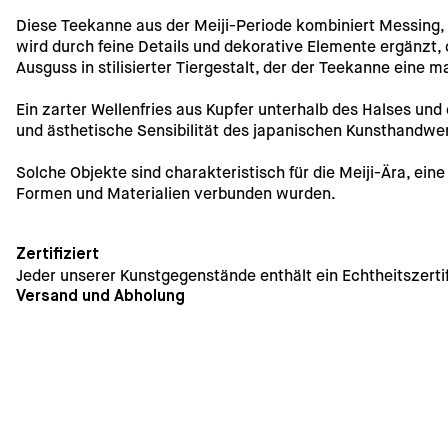
Diese Teekanne aus der Meiji-Periode kombiniert Messing, 
wird durch feine Details und dekorative Elemente ergänzt, d
Ausguss in stilisierter Tiergestalt, der der Teekanne eine 
Ein zarter Wellenfries aus Kupfer unterhalb des Halses und
und ästhetische Sensibilität des japanischen Kunsthandwe
Solche Objekte sind charakteristisch für die Meiji-Ära, eine
Formen und Materialien verbunden wurden.
Zertifiziert
Jeder unserer Kunstgegenstände enthält ein Echtheitszertif
Versand und Abholung
Die Lieferung innerhalb von Deutschland ist kostenfrei. Ve
Rechnung gestellt. Eine Abholung im Geschäft ist kurzfristi