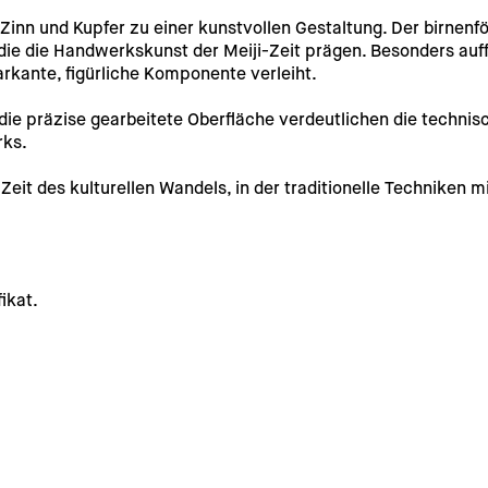
Zinn und Kupfer zu einer kunstvollen Gestaltung. Der birnenf
ie die Handwerkskunst der Meiji-Zeit prägen. Besonders auffäl
markante, figürliche Komponente verleiht.
 die präzise gearbeitete Oberfläche verdeutlichen die technis
rks.
 Zeit des kulturellen Wandels, in der traditionelle Techniken m
ikat.
rsandkosten für die Lieferung außerhalb Deutschlands werden 
g möglich. 