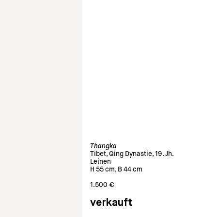
Thangka
Tibet, Qing Dynastie, 19. Jh.
Leinen
H 55 cm, B 44 cm
1.500 €
verkauft