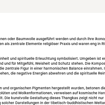
einen oder Baumwolle ausgeführt werden und durch ihre ikono
n als zentrale Elemente religiöser Praxis und waren eng in Ri
heit und spirituelle Erleuchtung symbolisiert. Umgeben ist e
ind und für Mitgefühl, Weisheit und Schutz stehen. Die Komposi
die zentrale Figur in einer harmonischen Balance einrahmen. 
ehen, die negative Energien abwehren und die spirituelle Rei
n und organischen Pigmenten hergestellt wurden, betonen die
usblüten und Wolkenformationen, verweisen auf kosmische Har
 Die kunstvolle Gestaltung dieses Thangkas zeigt nicht nur di
 solcher Darstellungen in der tibetisch-buddhistischen Welt