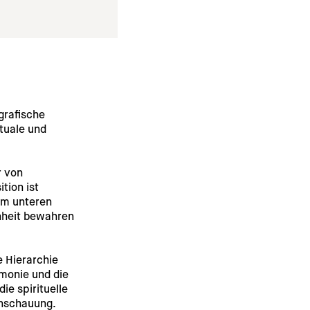
grafische 
tuale und 
r von 
tion ist 
Im unteren 
nheit bewahren 
 Hierarchie 
monie und die 
e spirituelle 
anschauung.