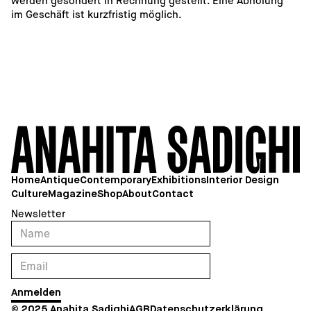
werden gesondert in Rechnung gestellt. Eine Abholung 
im Geschäft ist kurzfristig möglich. 
7
Home
Antique
Contemporary
Exhibitions
Interior Design
Culture
Magazine
Shop
About
Contact
Newsletter
© 2025 Anahita Sadighi
AGB
Datenschutzerklärung