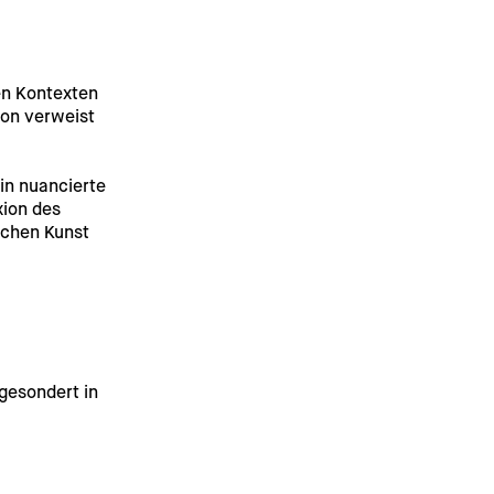
en Kontexten 
ion verweist 
in nuancierte 
ion des 
schen Kunst 
gesondert in 